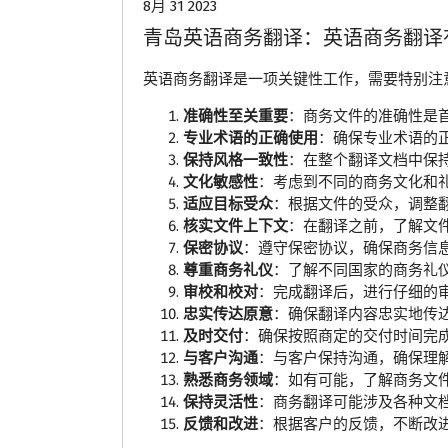
8月 31 2023
青岛英语商务翻译：英语商务翻译
英语商务翻译是一项关键性工作，需要特别注
准确性至关重要
：商务文件的准确性是
专业术语的正确使用
：确保专业术语的
保持风格一致性
：在整个翻译文档中保
文化敏感性
：考虑到不同的商务文化和
适应目标受众
：根据文件的受众，调整
核实文件上下文
：在翻译之前，了解文
保密协议
：遵守保密协议，确保商务信
尊重商务礼仪
：了解不同国家的商务礼
审校和校对
：完成翻译后，进行仔细的
忠实传达原意
：确保翻译内容忠实地传
及时交付
：确保按照商定的交付时间完
与客户沟通
：与客户保持沟通，确保理
熟悉商务领域
：如有可能，了解商务文
保持灵活性
：商务翻译可能涉及各种文
反馈和改进
：根据客户的反馈，不断改