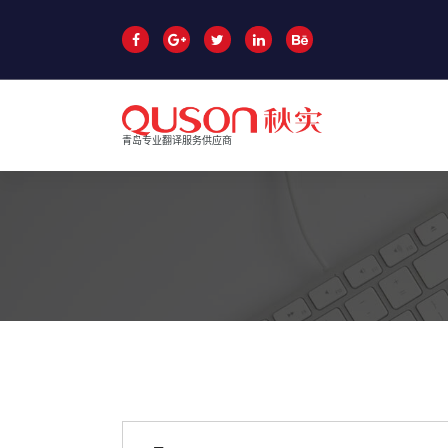
跳
至
正
文
青岛专业翻译服务供应商
青岛翻译公司