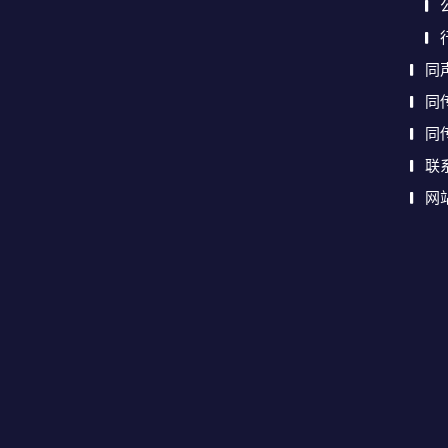
同
同
同
联
网