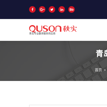
跳
至
正
文
青岛专业翻译服务供应商
青
首页
>
青岛翻译公司