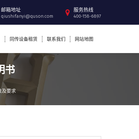
邮箱地址
服务热线
qiushifanyi@quson.com
400-158-6897
例
同传设备租赁
联系我们
网站地图
明书
性及要求