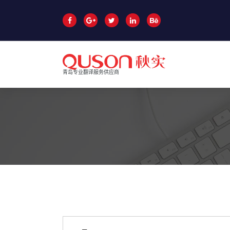
跳
至
正
文
青岛专业翻译服务供应商
青岛翻译公司