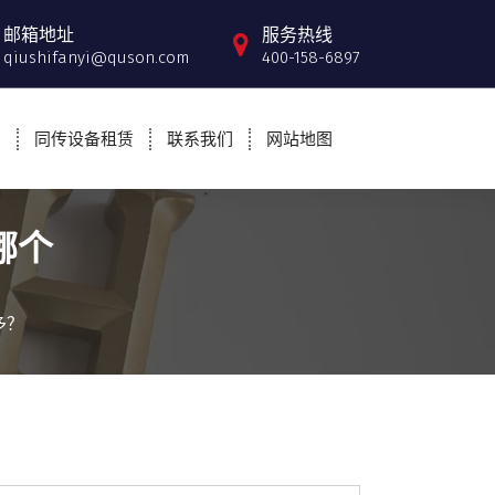
邮箱地址
服务热线
qiushifanyi@quson.com
400-158-6897
例
同传设备租赁
联系我们
网站地图
哪个
多？