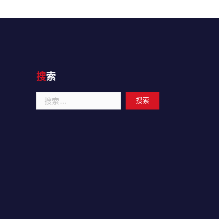
搜索
搜
索：