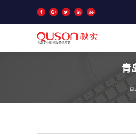
跳
至
正
文
青岛专业翻译服务供应商
青
首
青岛翻译公司