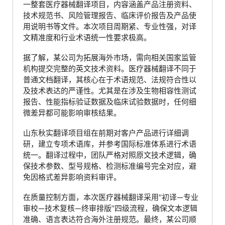
一整套医疗器械翻译项目，内容涵盖产品注册资料、
技术规范书、风险管理报告、临床评价报告及产品使
用说明书等文件。本次项目周期紧、专业性强，对译
文精准度和行业术语统一性要求极高。
据了解，某公司为拓展海外市场，需向相关国家监管
机构提交完整的英文技术资料。医疗器械翻译不同于
普通文档翻译，其核心在于术语规范、法规符合性以
及技术表达的严谨性。尤其是在涉及生物相容性测试
报告、性能指标验证数据及临床试验数据时，任何细
微差异都可能影响审核结果。
山东秋实翻译项目组在前期对客户产品进行详细调
研，建立专项术语库，并参考国际标准体系进行术语
统一。翻译过程中，团队严格对照原文技术逻辑，确
保技术参数、型号规格、检测标准编号完全对应，避
免因格式差异影响资料审评。
在质量控制方面，本次医疗器械翻译采用“初译—专业
审校—技术复核—终审排版”四级流程，确保文本逻辑
准确、语言表达符合海外注册规范。最终，某公司顺