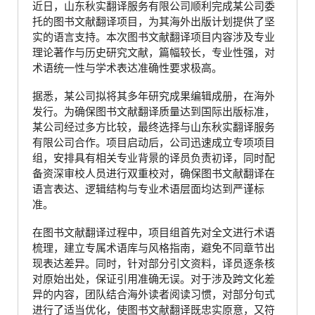
近日，山东秋实翻译服务有限公司顺利完成某公司委
托的图书文献翻译项目，为其海外出版计划提供了坚
实的语言支持。本次图书文献翻译项目内容涉及专业
理论著作与历史研究文献，篇幅较长，专业性强，对
术语统一性与学术表达准确性要求极高。
据悉，某公司拟将其多年研究成果编辑成册，在海外
发行。为确保图书文献翻译质量达到国际出版标准，
某公司经过多方比较，最终选择与山东秋实翻译服务
有限公司合作。项目启动后，公司迅速成立专项项目
组，安排具有相关专业背景的译员负责初译，同时配
备资深审校人员进行双重校对，确保图书文献翻译在
语言表达、逻辑结构与专业术语层面均达到严谨标
准。
在图书文献翻译过程中，项目组首先对全文进行术语
梳理，建立专属术语库与风格指南，避免不同章节出
现表达差异。同时，针对部分引文资料，译员逐条核
对原始出处，保证引用准确无误。对于涉及跨文化差
异的内容，团队结合海外读者阅读习惯，对部分句式
进行了适当优化，使图书文献翻译既忠实原意，又符