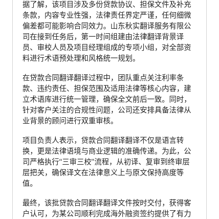
据了解，该项目涉及多份贷款协议、担保文件及补充
条款，内容专业性强，法律责任界定严谨，任何细微
偏差都可能影响合同效力。山东秋实翻译服务有限公
司在接到任务后，第一时间组建由法律翻译背景译
员、审校人员及项目经理组成的专项小组，对全部资
料进行术语预处理和风格统一规划。
在贷款合同翻译翻译过程中，团队重点关注利率条
款、违约责任、担保范围及适用法律等核心内容，建
立术语库进行统一管理，确保全文前后一致。同时，
针对客户关注的合规性问题，公司还安排具备法律从
业背景的顾问进行双重审核。
项目负责人表示，贷款合同翻译翻译不仅是语言转
换，更是法律语境与商业逻辑的准确传递。为此，公
司严格执行“三审三校”流程，从初译、复审到终审层
层把关，确保译文在法律意义上与原文保持高度等
值。
最终，该批贷款合同翻译翻译文件按时交付，获得客
户认可，为某公司顺利完成海外融资签约提供了有力