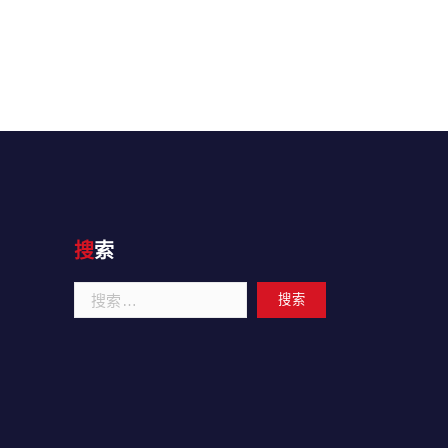
搜索
搜
索：