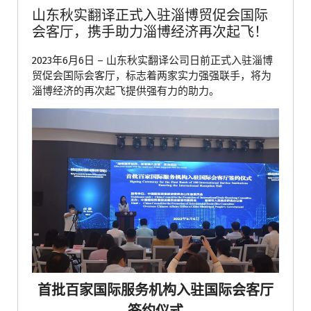
山东秋实翻译正式入驻淄博贸促会国际
会客厅，携手助力淄博经济再次起飞！
2023年6月6日 – 山东秋实翻译公司日前正式入驻淄博
贸促会国际会客厅，标志着两家实力强强联手，将为
淄博经济的再次起飞提供强有力的助力。
首批百家国际服务机构入驻国际会客厅