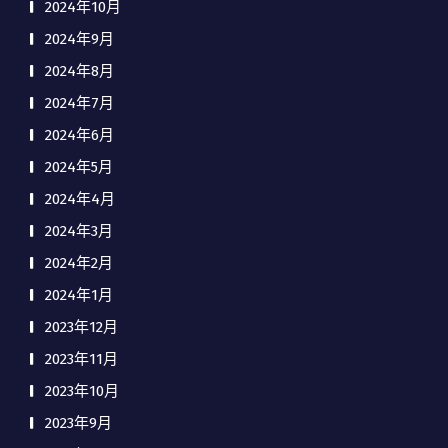
2024年10月
2024年9月
2024年8月
2024年7月
2024年6月
2024年5月
2024年4月
2024年3月
2024年2月
2024年1月
2023年12月
2023年11月
2023年10月
2023年9月