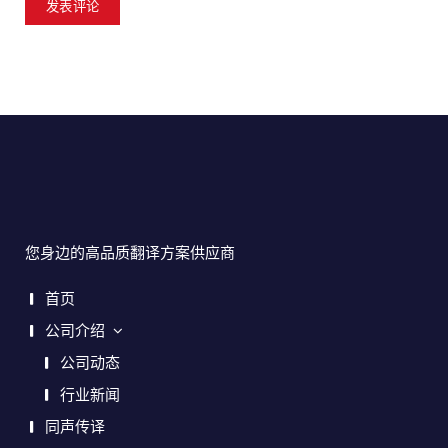
您身边的高品质翻译方案供应商
首页
公司介绍
公司动态
行业新闻
同声传译