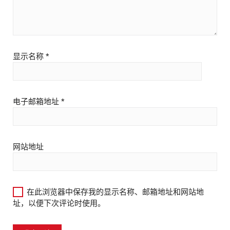
显示名称
*
电子邮箱地址
*
网站地址
在此浏览器中保存我的显示名称、邮箱地址和网站地
址，以便下次评论时使用。