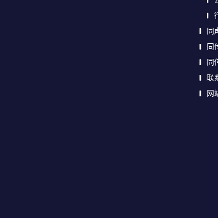
同
同
同
联
网