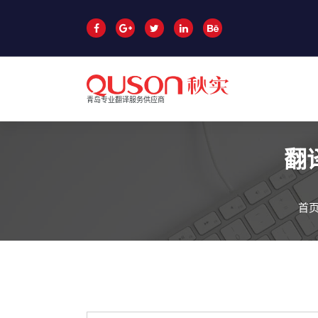
跳
至
正
文
青岛专业翻译服务供应商
翻
首
青岛翻译公司