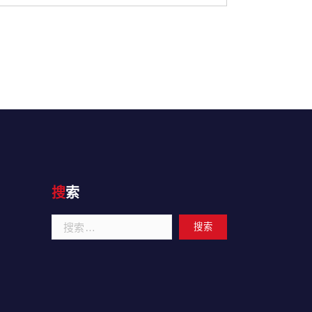
搜索
搜
索：