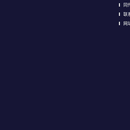
同
联
网