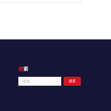
搜索
搜
索：