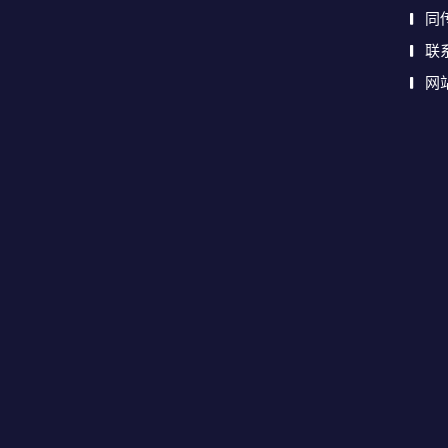
同
联
网