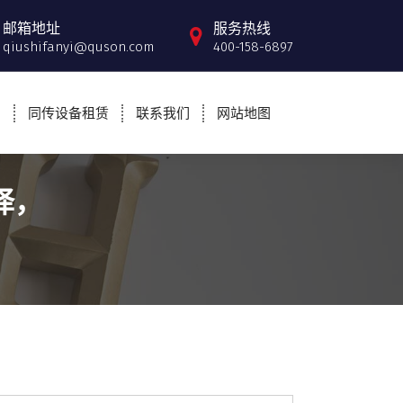
邮箱地址
服务热线
qiushifanyi@quson.com
400-158-6897
例
同传设备租赁
联系我们
网站地图
译，