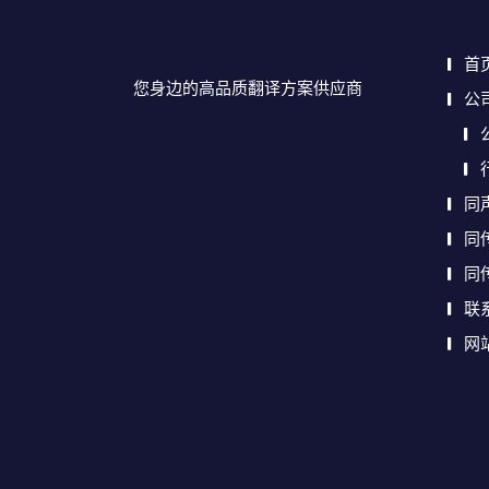
首
您身边的高品质翻译方案供应商
公
同
同
同
联
网