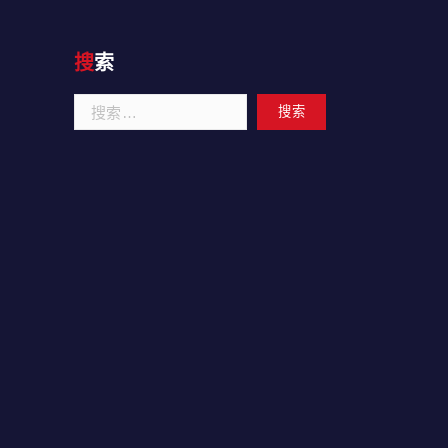
搜索
搜
索：