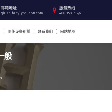
邮箱地址
服务热线
qiushifanyi@quson.com
400-158-6897
例
同传设备租赁
联系我们
网站地图
一般
？
少？