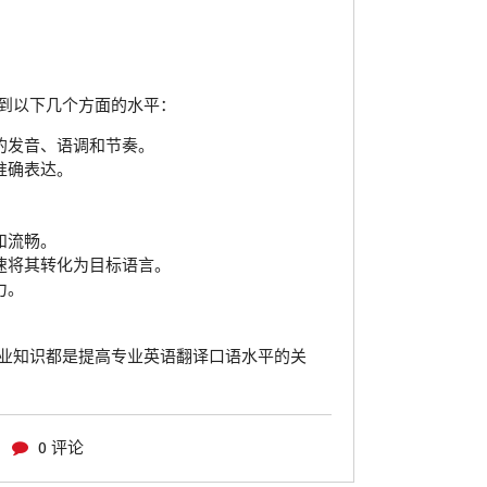
到以下几个方面的水平：
的发音、语调和节奏。
准确表达。
和流畅。
速将其转化为目标语言。
力。
业知识都是提高专业英语翻译口语水平的关
0 评论