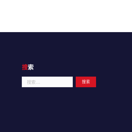
搜索
搜
索：