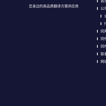
首
您身边的高品质翻译方案供应商
公
同
同
同
联
网