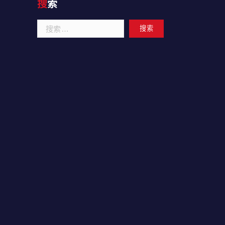
搜索
搜
索：