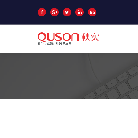
跳
至
正
文
青岛专业翻译服务供应商
青岛同声传译
青岛翻译公司