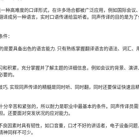
pretation）是一种高难度的口译形式，在许多场合都被广泛应用，例如
翻译成另一种语言，实时口语传递给监听者。同声传译的目的是为了
条件：
重要的是要具备出色的语言能力. 只有熟练掌握翻译语言的语法、词汇
的学习和积累，充分掌握并了解主题的详细信息，例如会议的背景、演
必要的。
通技巧, 实现同声传译的精髓是同时听、同时翻，同时还要保证快速
程是十分辛苦和紧张的，所以耐力是职业中最基本的条件。同声传译员
担。还要面对突发状况的应对能力。
力和不良因素时具有韧性，如口音重，口才不好的讲话者，电子设备问
精神同样不可少。