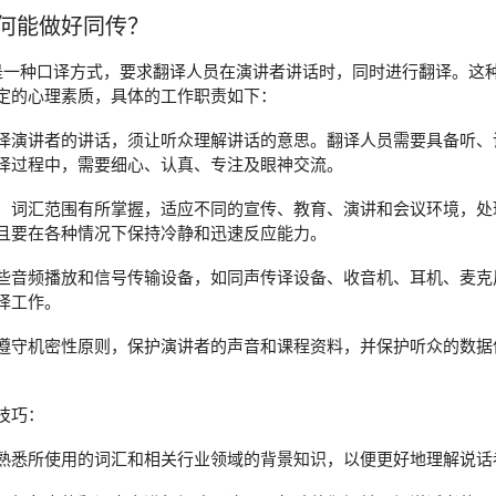
何能做好同传？
retation）是一种口译方式，要求翻译人员在演讲者讲话时，同时进行
定的心理素质，具体的工作职责如下：
译演讲者的讲话，须让听众理解讲话的意思。翻译人员需要具备听、
译过程中，需要细心、认真、专注及眼神交流。
、词汇范围有所掌握，适应不同的宣传、教育、演讲和会议环境，处
且要在各种情况下保持冷静和迅速反应能力。
些音频播放和信号传输设备，如同声传译设备、收音机、耳机、麦克
译工作。
遵守机密性原则，保护演讲者的声音和课程资料，并保护听众的数据
技巧：
熟悉所使用的词汇和相关行业领域的背景知识，以便更好地理解说话