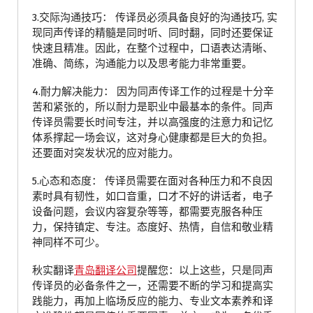
3.交际沟通技巧： 传译员必须具备良好的沟通技巧, 实
现同声传译的精髓是同时听、同时翻，同时还要保证
快速且精准。因此，在整个过程中，口语表达清晰、
准确、简练，沟通能力以及思考能力非常重要。
4.耐力解决能力： 因为同声传译工作的过程是十分辛
苦和紧张的，所以耐力是职业中最基本的条件。同声
传译员需要长时间专注，并以高强度的注意力和记忆
体系撑起一场会议，这对身心健康都是巨大的负担。
还要面对突发状况的应对能力。
5.心态和态度： 传译员需要在面对各种压力和不良因
素时具有韧性，如口音重，口才不好的讲话者，电子
设备问题，会议内容复杂等等，都需要克服各种压
力，保持镇定、专注。态度好、热情，自信和敬业精
神同样不可少。
秋实翻译
青岛翻译公司
提醒您：以上这些，只是同声
传译员的必备条件之一，还需要不断的学习和提高实
践能力，再加上临场反应的能力、专业文本素养和译