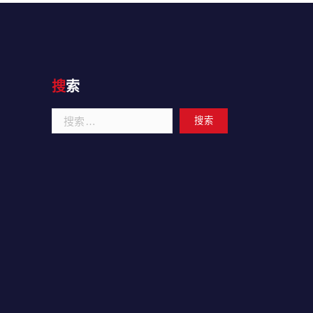
搜索
搜
索：