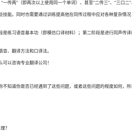
、“一传两”（即两次以上使用同一个单词）、甚至“二传三”、“三口二”
些技能。同时也需要通过训练提高他在同传过程中应对各种复杂情况
段是练习语音基本功（即模仿口译材料）；第二阶段是进行同声传译
语音、翻译方法和口译法。
么可以咨询专业翻译公司！
你不知道你是否已经遇到了这些问题，或者这些问题的程度如何，所
处理？