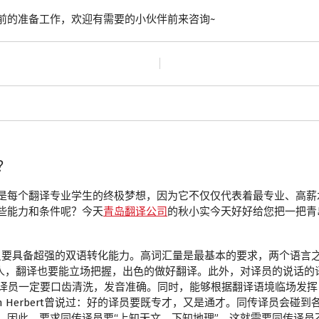
前的准备工作，欢迎有需要的小伙伴前来咨询~
？
是每个翻译专业学生的终极梦想，因为它不仅仅代表着最专业、高薪
些能力和条件呢？今天
青岛翻译公司
的秋小实今天好好给您把一把青
员要具备超强的双语转化能力。高词汇量是最基本的要求，两个语言
言人，翻译也要能立场把握，出色的做好翻译。此外，对译员的说话的
同传译员一定要口齿清洗，发音准确。同时，能够根据翻译语境临场发
n Herbert曾说过：好的译员要既专才，又是通才。同传译员会
。因此，要求同传译员要“上知天文、下知地理”。这就需要同传译员