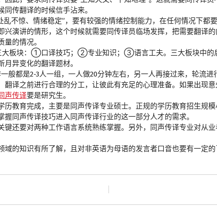
候同传翻译的时候信手沾来。
“处乱不惊、情绪稳定”，要有较强的情绪控制能力，在任何情况下都
即兴演讲的情形，这个时候就需要同传译员临场发挥，把需要翻译的
质量的情况。
三大板块：①口译技巧；②专业知识；③语言工夫。三大板块中的
新月异变化的翻译题材。
一般都是2-3人一组，一人做20分钟左右，另一人再接过来，轮流
，翻译之前进行合理的分工，让彼此有充足的心理准备。如果出现意
同声传译
要是研究生。
学历教育完成，主要是同声传译专业硕士。正规的学历教育招生规模
掌握同声传译技巧进入同声传译行业的这一部分人才的需求。
关键还要对两种工作语言系统熟练掌握。另外，同声传译专业对从业
领域的知识有所了解，且对非英语为母语的发言者口音也要有一定的