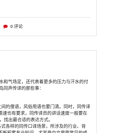
0 评论
水和气场足，还代表着更多的压力与汗水的付
岛同声传译的那些事：
之间的俚语，风俗用语也要门清。同时，同传译
语速也有要求，同传译员的讲话速度一般要在
挥，找出最合适的表达方式。
碰到各式各样的同传口译场景，所涉及的行业、背
不断积累专业知识，尤其是中文里面常见的成