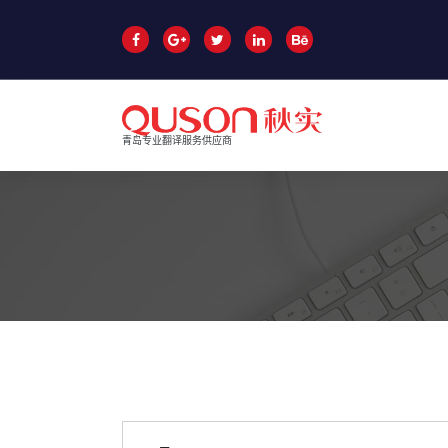
跳
至
正
文
青岛专业翻译服务供应商
青岛翻译公司