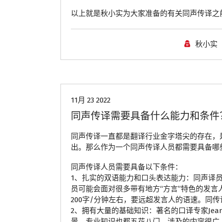
以上就是秋小实为大家准备的有关同声传译之
秋小实
青岛翻译公司
11月 23 2022
同声传译需要具备什么能力和条件
同声传译一直都是翻译行业金字塔尖的存在，
出。那么作为一个同声传译人员都需要具备哪
同声传译人员需要具备以下条件：
1、扎实的双语能力和口头表达能力：同声译
员可能会面对很多带有地方“方言”特色的发
200字/分钟左右，要远超发言人的语速。
2、拥有大量的基础知识：著名的口译专家Jea
景、专业知识也都五花八门，涉及的内容很广